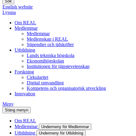
English website
Lyssna
Om REAL
Medlemmar
Medlemmar
Medlemskap i REAL
Stipendier och tidskrifter
Utbildning
Lunds tekniska högskola
Ekonomihögskolan
Institutionen för tjänstevetenskap
Forskning
Cirkularitet
Digital omvandling
Kompetens och organisatorisk utveckling
Innovation
Meny
Stäng menyn
Om REAL
Medlemmar
Undermeny för Medlemmar
Utbildning
Undermeny för Utbildning