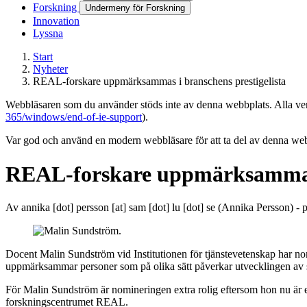
Forskning
Undermeny för Forskning
Innovation
Lyssna
Start
Nyheter
REAL-forskare uppmärksammas i branschens prestigelista
Webbläsaren som du använder stöds inte av denna webbplats. Alla versi
365/windows/end-of-ie-support
).
Var god och använd en modern webbläsare för att ta del av denna webb
REAL-forskare uppmärksammas i
Av
annika
[dot]
persson
[at]
sam
[dot]
lu
[dot]
se
(Annika Persson)
- p
Docent Malin Sundström vid Institutionen för tjänstevetenskap har n
uppmärksammar personer som på olika sätt påverkar utvecklingen av sv
För Malin Sundström är nomineringen extra rolig eftersom hon nu är e
forskningscentrumet REAL.