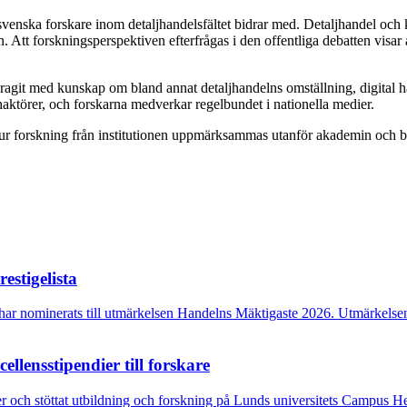
enska forskare inom detaljhandelsfältet bidrar med. Detaljhandel och k
 Att forskningsperspektiven efterfrågas i den offentliga debatten visar 
idragit med kunskap om bland annat detaljhandelns omställning, digital 
aktörer, och forskarna medverkar regelbundet i nationella medier.
hur forskning från institutionen uppmärksammas utanför akademin och bi
stigelista
 har nominerats till utmärkelsen Handelns Mäktigaste 2026. Utmärkelsen
llensstipendier till forskare
r och stöttat utbildning och forskning på Lunds universitets Campus Hels