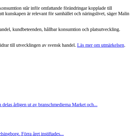
onsumtion står inför omfattande förändringar kopplade till
att kunskapen är relevant för samhället och näringslivet, säger Malin
handel, kundbeteenden, hållbar konsumtion och platsutveckling.
drar till utvecklingen av svensk handel.
Läs mer om utmärkelsen
.
 delas årligen ut av branschmedierna Market och...
ingborg. Förra året instiftades...