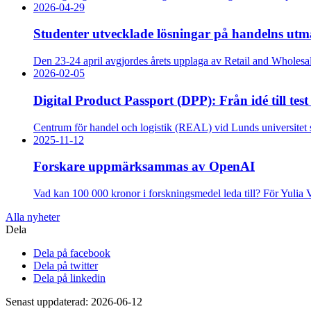
2026-04-29
Studenter utvecklade lösningar på handelns utm
Den 23-24 april avgjordes årets upplaga av Retail and Wholesale C
2026-02-05
Digital Product Passport (DPP): Från idé till test
Centrum för handel och logistik (REAL) vid Lunds universitet sa
2025-11-12
Forskare uppmärksammas av OpenAI
Vad kan 100 000 kronor i forskningsmedel leda till? För Yulia
Alla nyheter
Dela
Dela på facebook
Dela på twitter
Dela på linkedin
Senast uppdaterad: 2026-06-12