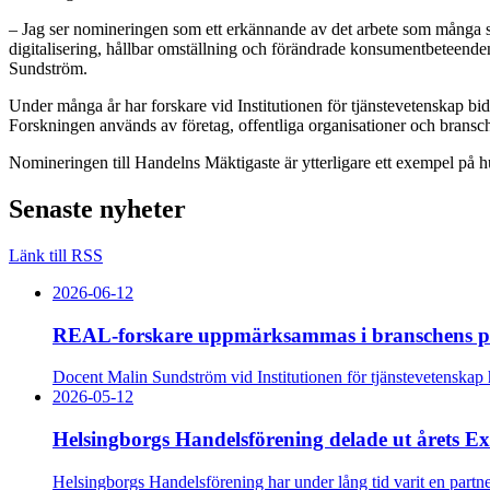
– Jag ser nomineringen som ett erkännande av det arbete som många sv
digitalisering, hållbar omställning och förändrade konsumentbeteenden.
Sundström.
Under många år har forskare vid Institutionen för tjänstevetenskap b
Forskningen används av företag, offentliga organisationer och bransch
Nomineringen till Handelns Mäktigaste är ytterligare ett exempel på 
Senaste nyheter
Länk till RSS
2026-06-12
REAL-forskare uppmärksammas i branschens pre
Docent Malin Sundström vid Institutionen för tjänstevetenskap
2026-05-12
Helsingborgs Handelsförening delade ut årets Exce
Helsingborgs Handelsförening har under lång tid varit en partne