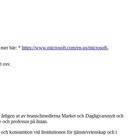
s mer här: *
https://www.microsoft.com/en-us/microsoft-
i osv.
s årligen ut av branschmedierna Market och Dagligvarunytt och
och professor på listan.
och konsumtion vid Institutionen för tjänstevetenskap och i