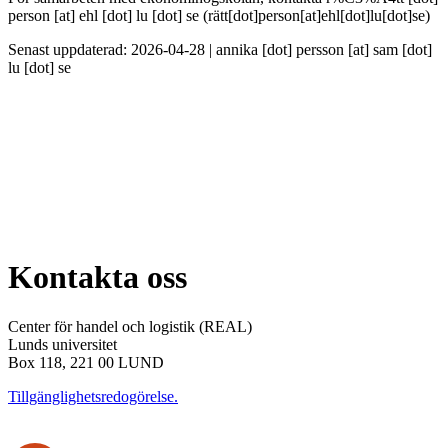
person
[at]
ehl
[dot]
lu
[dot]
se
(rätt[dot]person[at]ehl[dot]lu[dot]se)
Senast uppdaterad: 2026-04-28 |
annika
[dot]
persson
[at]
sam
[dot]
lu
[dot]
se
Kontakta oss
Center för handel och logistik (REAL)
Lunds universitet
Box 118, 221 00 LUND
Tillgänglighetsredogörelse.