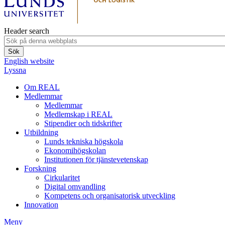
Header search
English website
Lyssna
Om REAL
Medlemmar
Medlemmar
Medlemskap i REAL
Stipendier och tidskrifter
Utbildning
Lunds tekniska högskola
Ekonomihögskolan
Institutionen för tjänstevetenskap
Forskning
Cirkularitet
Digital omvandling
Kompetens och organisatorisk utveckling
Innovation
Meny