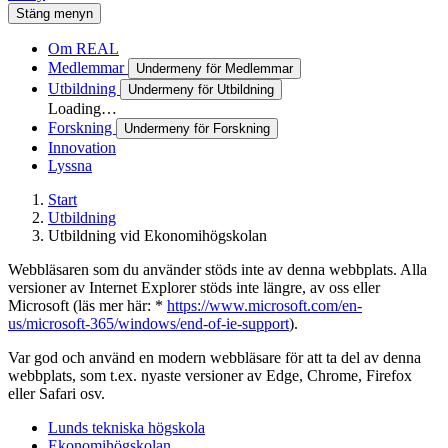
Stäng menyn
Om REAL
Medlemmar
Undermeny för Medlemmar
Utbildning
Undermeny för Utbildning
Loading…
Forskning
Undermeny för Forskning
Innovation
Lyssna
Start
Utbildning
Utbildning vid Ekonomihögskolan
Webbläsaren som du använder stöds inte av denna webbplats. Alla
versioner av Internet Explorer stöds inte längre, av oss eller
Microsoft (läs mer här: *
https://www.microsoft.com/en-
us/microsoft-365/windows/end-of-ie-support
).
Var god och använd en modern webbläsare för att ta del av denna
webbplats, som t.ex. nyaste versioner av Edge, Chrome, Firefox
eller Safari osv.
Lunds tekniska högskola
Ekonomihögskolan