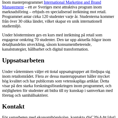
Inom masterprogrammet
International Marketing and Brand
Management
– ett av Sveriges mest attraktiva program inom
marknadsföring – erbjuds en specialiserad inriktning mot retail.
Programmet antar cirka 120 studenter varje år. Studenterna kommer
från över 30 olika länder, vilket skapar en unik internationell
studiemiljö.
Under höstterminen ges en kurs med inriktning på retail som
engagerar omkring 70 studenter. Den tar upp aktuella frågor inom
detaljhandelns utveckling, såsom konsumentbeteende,
kanalstrategier, hållbarhet och digital transformation.
Uppsatsarbeten
Under vårterminen väljer ett tiotal uppsatsgrupper att fördjupa sig
inom retailområdet. Flera av dessa masteruppsatser håller mycket
hög kvalitet och har publicerats som vetenskapliga artiklar. Detta
visar på den starka forskningsförankringen inom programmet, och
möjligheten för studenter att bidra till ny kunskap i samverkan med
företag och samhällsaktörer.
Kontakt
För samarbeten med ekonomihögskolan, kontakta
r%C3%A4tt
[dot]